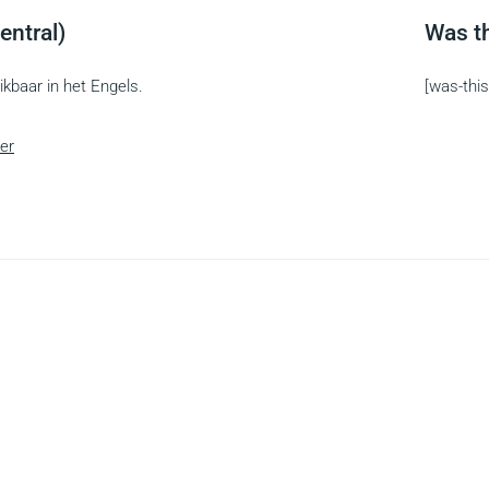
entral)
Was th
ikbaar in het Engels.
[was-this
ier