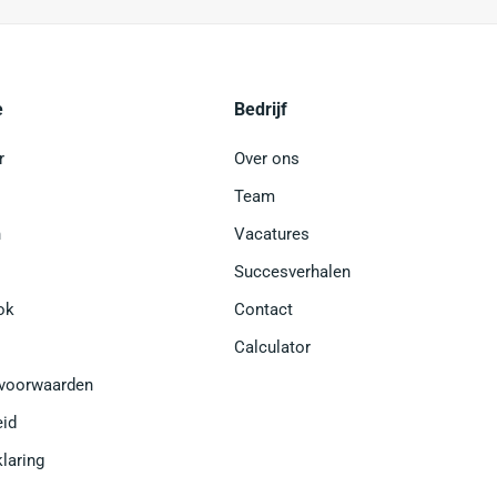
e
Bedrijf
r
Over ons
Team
n
Vacatures
Succesverhalen
ok
Contact
Calculator
voorwaarden
eid
klaring