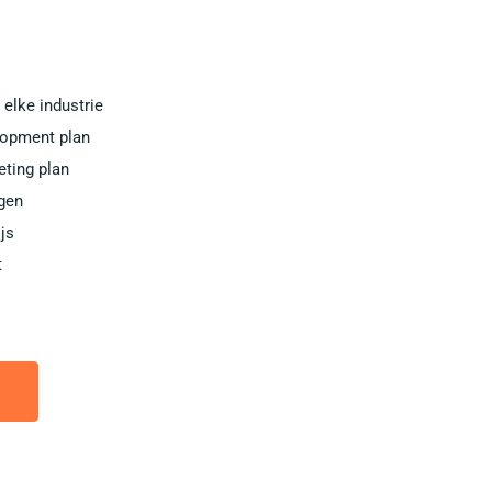
elke industrie
lopment plan
eting plan
gen
js
t