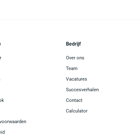
e
Bedrijf
r
Over ons
Team
n
Vacatures
Succesverhalen
ok
Contact
Calculator
voorwaarden
eid