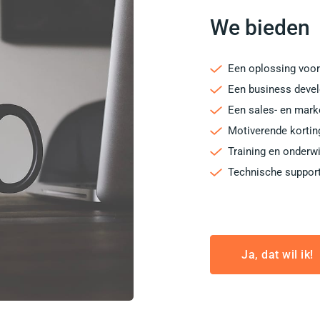
We bieden
Een oplossing voor 
Een business deve
Een sales- en mark
Motiverende kortin
Training en onderwi
Technische suppor
Ja, dat wil ik!