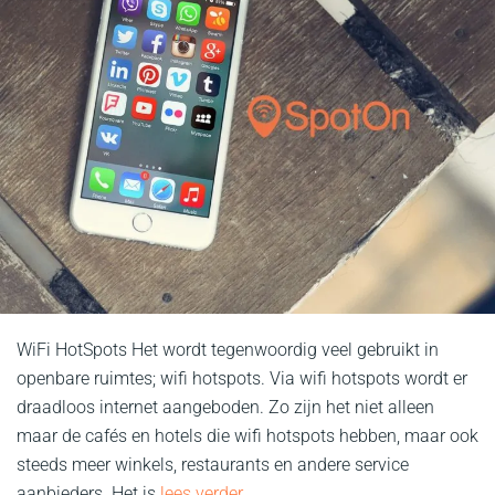
WiFi HotSpots Het wordt tegenwoordig veel gebruikt in
openbare ruimtes; wifi hotspots. Via wifi hotspots wordt er
draadloos internet aangeboden. Zo zijn het niet alleen
maar de cafés en hotels die wifi hotspots hebben, maar ook
steeds meer winkels, restaurants en andere service
aanbieders. Het is
lees verder...