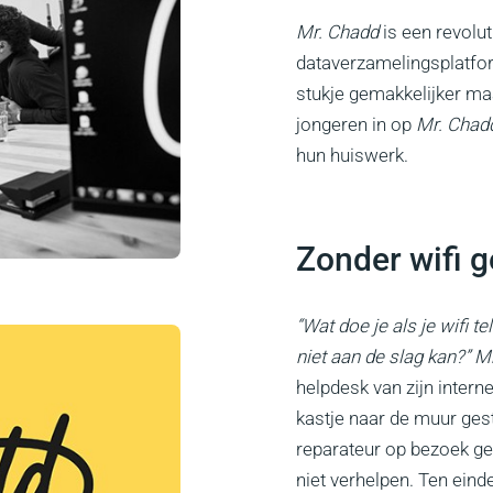
Mr. Chadd
is een revoluti
dataverzamelingsplatfor
stukje gemakkelijker maa
jongeren in op
Mr. Chad
hun huiswerk.
Zonder wifi 
“Wat doe je als je wifi t
niet aan de slag kan?” M
helpdesk van zijn intern
kastje naar de muur gestu
reparateur op bezoek g
niet verhelpen. Ten ein