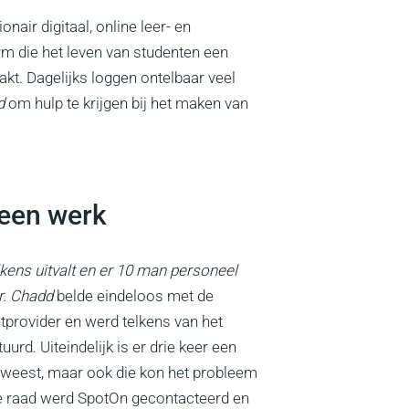
onair digitaal, online leer- en
m die het leven van studenten een
kt. Dagelijks loggen ontelbaar veel
d
om hulp te krijgen bij het maken van
geen werk
elkens uitvalt en er 10 man personeel
r. Chadd
belde eindeloos met de
etprovider en werd telkens van het
urd. Uiteindelijk is er drie keer een
eweest, maar ook die kon het probleem
de raad werd SpotOn gecontacteerd en