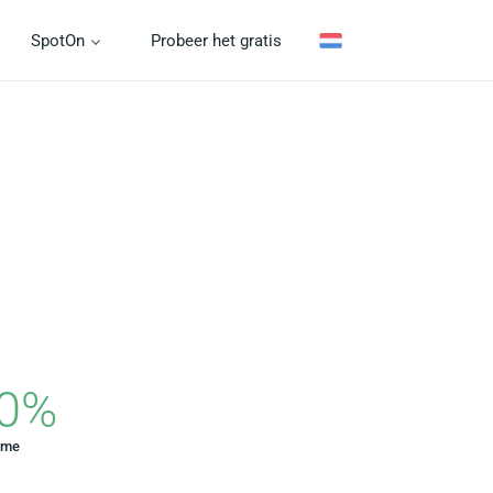
SpotOn
Probeer het gratis
0
%
ime