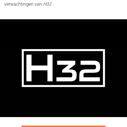
verwachtingen van
H32
.