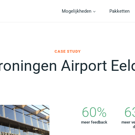
Mogelijkheden
Pakketten
CASE STUDY
roningen Airport Eel
60
%
6
meer feedback
meer v
d