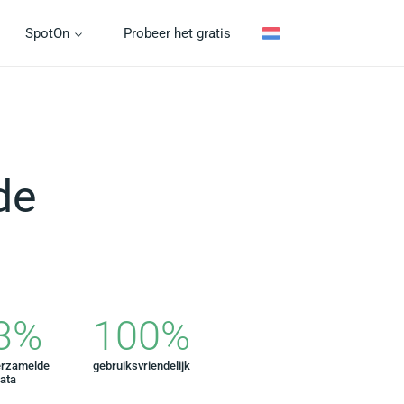
SpotOn
Probeer het gratis
de
3
%
100
%
erzamelde
gebruiksvriendelijk
ata